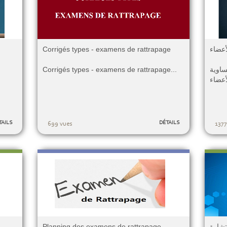
Corrigés types - examens de rattrapage
أعضاء
Corrigés types - examens de rattrapage...
ساوية
TAILS
DÉTAILS
699 vues
1377
Planning des examens de rattrapage
تشارة