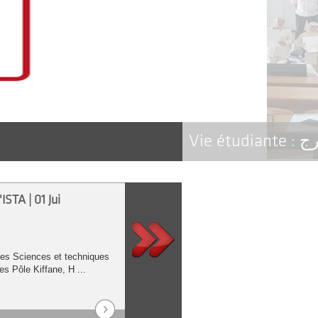
Vie étudiante :
رج
'ISTA | 01 Jui
 des Sciences et techniques
es Pôle Kiffane, H ...