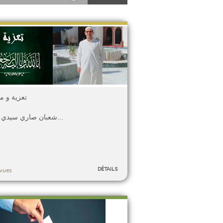
تعزية و م
شعبان صاري سيدي محمد...
DÉTAILS
vues