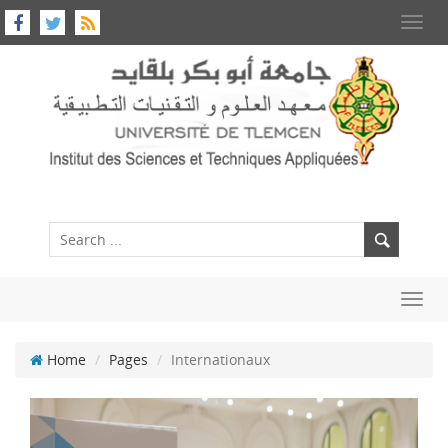
Toggl
navig
Toggl
navig
Home
Pages
Internationaux